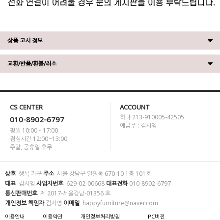
상품 고시 정보
교환/반품/환불/취소
CS CENTER
ACCOUNT
하나 213-910005-42505
010-8902-6797
예금주 : 김시영
평일 10:00~ 17:00
점심시간 12:00~13:00
주말, 공휴일 휴무
상호
행복 가구
주소
서울 강남구 일원동 670-10 1층 101호
대표
김시영
사업자번호
629-02-00668
대표전화
010-8902-6797
통신판매번호
제 2017-서울강남-01356 호
개인정보 책임자
김시영
이메일
happyfurniture@naver.com
이용안내
이용약관
개인정보처리방침
PC버전