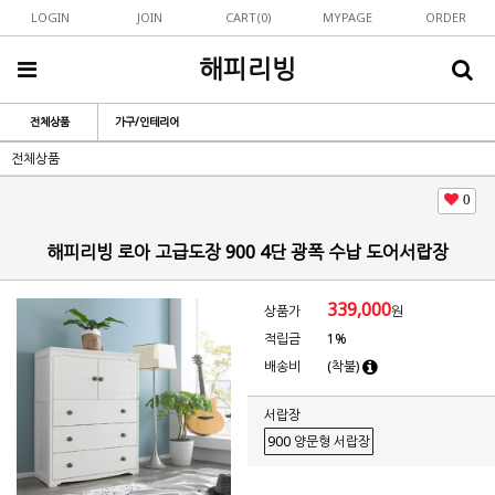
LOGIN
JOIN
CART(
0
)
MYPAGE
ORDER
해피리빙
전체상품
가구/인테리어
전체상품
0
해피리빙 로아 고급도장 900 4단 광폭 수납 도어서랍장
339,000
상품가
원
적립금
1%
배송비
(착불)
서랍장
900 양문형 서랍장