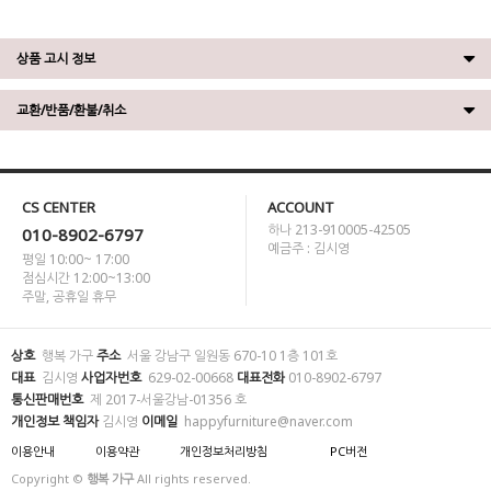
상품 고시 정보
교환/반품/환불/취소
CS CENTER
ACCOUNT
하나 213-910005-42505
010-8902-6797
예금주 : 김시영
평일 10:00~ 17:00
점심시간 12:00~13:00
주말, 공휴일 휴무
상호
행복 가구
주소
서울 강남구 일원동 670-10 1층 101호
대표
김시영
사업자번호
629-02-00668
대표전화
010-8902-6797
통신판매번호
제 2017-서울강남-01356 호
개인정보 책임자
김시영
이메일
happyfurniture@naver.com
이용안내
이용약관
개인정보처리방침
PC버전
Copyright ©
행복 가구
All rights reserved.