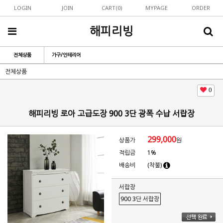
LOGIN
JOIN
CART(
0
)
MYPAGE
ORDER
해피리빙
전체상품
가구/인테리어
전체상품
0
해피리빙 로아 고급도장 900 3단 광폭 수납 서랍장
299,000
상품가
원
적립금
1%
배송비
(착불)
서랍장
900 3단 서랍장