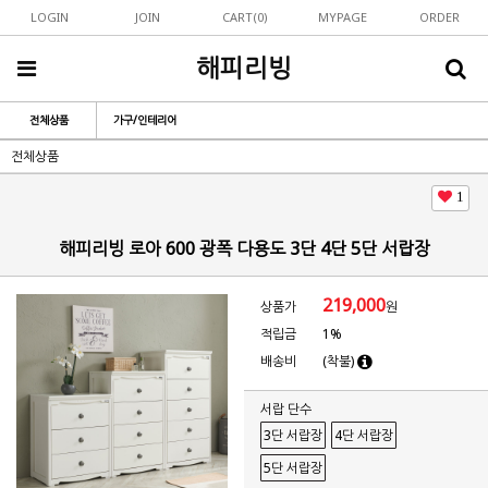
LOGIN
JOIN
CART(
0
)
MYPAGE
ORDER
해피리빙
전체상품
가구/인테리어
전체상품
1
해피리빙 로아 600 광폭 다용도 3단 4단 5단 서랍장
219,000
상품가
원
적립금
1%
배송비
(착불)
서랍 단수
3단 서랍장
4단 서랍장
5단 서랍장